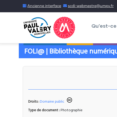
Aller
Ancienne interface
scdi-webmestre@umpv.fr
au
Menu
contenu
Daudo
Qu'est-ce
principal
FOLI@ | Bibliothèque numériqu
Droits :
Domaine public
Type de document :
Photographie