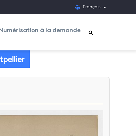
Français
Lister les acti
Numérisation à la demande
pellier