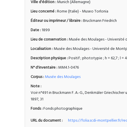
Ville d'édition :
Munich (Allemagne)
Lieu concerné :
Rome (Italie) - Museo Torlonia
Éditeur ou imprimeur / libraire :
Bruckmann Friedrich
Date :
1899
Lieu de conservation :
Musée des Moulages - Université d
Localisation :
Musée des Moulages - Université de Montpe
Description physique :
Positif ; phototypie ; h = 62,7 ; l = 
N° d'inventaire :
MM4.1-0476
Corpus :
Musée des Moulages
Note :
Voir n°491 in Bruckmann F. A.-G., Denkmäler Griechischer
1897, 31
Fonds :
Fonds photographique
URL du document :
https://folia.scdi-montpellier.fr/r