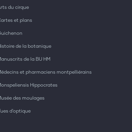
rts du cirque
artes et plans
Guichenon
istoire de la botanique
anuscrits de la BU HM
édecins et pharmaciens montpelliérains
onspeliensis Hippocrates
usée des moulages
ues d'optique