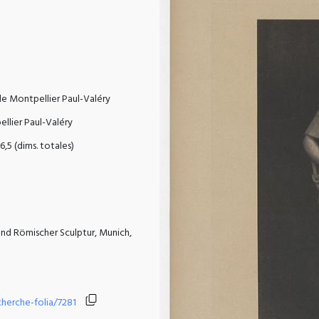
e Montpellier Paul-Valéry
llier Paul-Valéry
46,5 (dims. totales)
 und Römischer Sculptur, Munich,
echerche-folia/7281