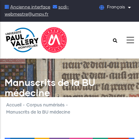
Aller
Ancienne interface
scdi-
Français
List
au
webmestre@umpv.fr
contenu
principal
Manuscrits de la BU
médecine
Accueil
-
Corpus numérisés
-
Manuscrits de la BU médecine