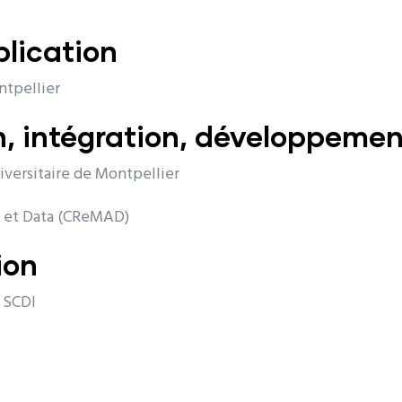
lication
ntpellier
on, intégration, développeme
versitaire de Montpellier
l et Data (CReMAD)
ion
/ SCDI