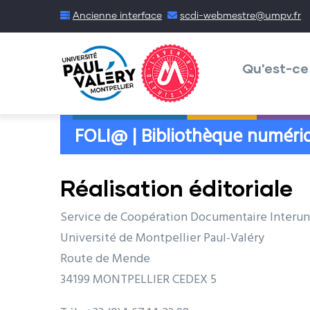
Aller
Ancienne interface
scdi-webmestre@umpv.fr
au
Menu
contenu
Daudo
Qu'est-ce
principal
FOLI@ | Bibliothèque numériq
Réalisation éditoriale
Service de Coopération Documentaire Interuni
Université de Montpellier Paul-Valéry
Route de Mende
34199 MONTPELLIER CEDEX 5