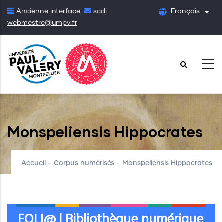
Aller
Ancienne interface
scdi-
Français
List
au
webmestre@umpv.fr
contenu
principal
Monspeliensis Hippocrates
Accueil
-
Corpus numérisés
-
Monspeliensis Hippocrates
FOLI@ | Bibliothèque numérique